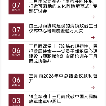
三月雨公司举办 “重构展陈体系，
07
打造可落地的文化阵地新范式” 专
题研讨会
2026-08
由三月雨协助建设的清镇政治生日
07
仪式中心培训覆盖逾万人次
2026-08
三月雨课堂丨《淬炼心理韧性，勇
06
担发展使命——党员干部积极心理
建设与履职赋能》专题培训在三月
2026-08
雨成功举办
三月雨2026年中总结会议顺利召
06
开
2026-08
铁血军魂｜三月雨致敬中国人民解
03
放军建军99周年
2026-08