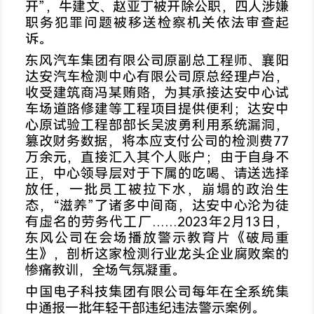
开”，牛建文、赵亚丁被开除公职，四人涉嫌
职务犯罪问题被移送检察机关依法审查起
诉。
东风汽车集团有限公司原副总工程师、襄阳
达安汽车检测中心有限公司原总经理卢冶，
收受建筑商冯某贿赂，为其承接达安中心试
车场道路修建等工程项目提供便利；达安中
心原试验工程部部长吴波勇利用系统漏洞，
篡改财务数据，将本应支付公司的检测费77
万余元，直接汇入其个人账户；由于自身不
正，中心领导层对于下属的吃喝、请送选择
放任，一批员工被拉下水，崩塌的政治生
态，“滋养”了诸多中间商，达安中心沦为徒
有虚名的劳务代工厂……2023年2月13日，
东风公司在会场播放警示教育片《破局重
生》，剖析这家检测行业龙头企业腐败案的
惨痛教训，全场气氛凝重。
中国电子科技集团有限公司每年在全系统集
中通报一批年轻干部违纪违法警示案例。