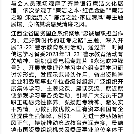
与会人员现场观摩了齐鲁银行廉洁文化展
馆，依次参观了“廉洁之本·红色金融”“廉洁
之源·渊远流长”“廉洁之爱·家园清风”等主题
展馆，身临其境感受清廉之风。
江西全省国资国企系统聚焦“忠诚履职担当作
为、走好新时代的赶考之路”主题，深入开
展“3·23”警示教育系列活动。通过第一时间
传达学习省委2023年“3·23”警示教育活动有
关精神、组织观看电视专题片《永远吹冲锋
号》、开展党委理论学习中心组专题学习研
讨等形式，发挥示范带头作用，省出资监管
企业和委属事业单位各级党组织广泛组织开
展集体学习、主题党课、座谈交流、就近就
便参观学习等各类活动，引导广大党员干部
职工砥砺党性修养、弘扬赶考精神、激发实
干热情，为做强做优做大国有资本和国有企
业提供坚强保障。例如： 为进一步弘扬新
风正气，持续推动廉政教育走深走实，景德
镇市国资委组织机关及委属事业单位全体干