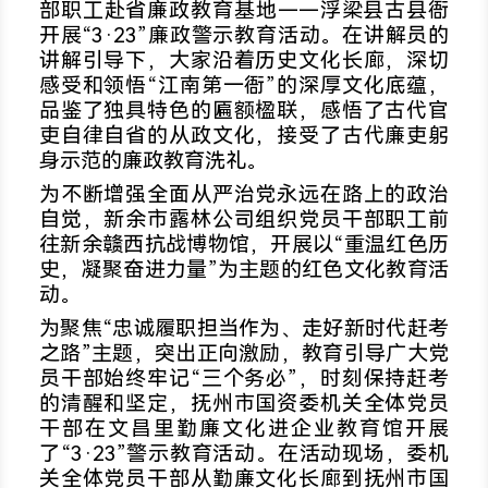
部职工赴省廉政教育基地——浮梁县古县衙
开展“3·23”廉政警示教育活动。在讲解员的
讲解引导下，大家沿着历史文化长廊，深切
感受和领悟“江南第一衙”的深厚文化底蕴，
品鉴了独具特色的匾额楹联，感悟了古代官
吏自律自省的从政文化，接受了古代廉吏躬
身示范的廉政教育洗礼。
为不断增强全面从严治党永远在路上的政治
自觉，新余市露林公司组织党员干部职工前
往新余赣西抗战博物馆，开展以“重温红色历
史，凝聚奋进力量”为主题的红色文化教育活
动。
为聚焦“忠诚履职担当作为、走好新时代赶考
之路”主题，突出正向激励，教育引导广大党
员干部始终牢记“三个务必”，时刻保持赶考
的清醒和坚定，抚州市国资委机关全体党员
干部在文昌里勤廉文化进企业教育馆开展
了“3·23”警示教育活动。在活动现场，委机
关全体党员干部从勤廉文化长廊到抚州市国