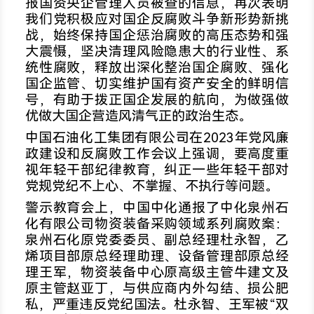
报国资央企管理人员被查的信息，再次表明
我们党积极应对国企反腐败斗争新形势新挑
战，始终保持国企惩治腐败的高压态势和强
大震慑，坚决清理风险隐患大的行业性、系
统性腐败，释放出深化整治国企腐败、强化
国企监管、切实维护国有资产安全的鲜明信
号，有助于拨正国企发展的航向，为做强做
优做大国企营造风清气正的政治生态。
中国石油化工集团有限公司在2023年党风廉
政建设和反腐败工作会议上强调，要高度重
视年轻干部纪律教育，纠正一些年轻干部对
党规党纪不上心、不掌握、不执行等问题。
警示教育会上，中国中化通报了中化泉州石
化有限公司物资装备采购领域系列腐败案：
泉州石化原党委委员、副总经理杜永智，乙
烯项目部原总经理助理、设备管理部原总经
理王军，物资装备中心原高级主管牛建文及
原主管赵亚丁，与供应商内外勾结、损公肥
私，严重违反党纪国法。杜永智、王军被“双