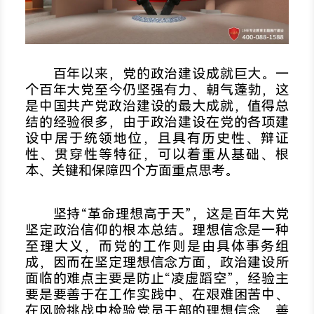
百年以来，
党的政治建设
成就巨大。一
个百年大党至今仍坚强有力、朝气蓬勃，这
是中国共产党政治建设的最大成就，值得总
结的经验很多，由于政治建设在党的各项建
设中居于统领地位，且具有历史性、辩证
性、贯穿性等特征，可以着重从基础、根
本、关键和保障四个方面重点思考。
坚持“革命理想高于天”，这是百年大党
坚定政治信仰的根本总结。理想信念是一种
至理大义，而党的工作则是由具体事务组
成，因而在坚定理想信念方面，政治建设所
面临的难点主要是防止“凌虚蹈空”，经验主
要是要善于在工作实践中、在艰难困苦中、
在风险挑战中检验党员干部的理想信念，善