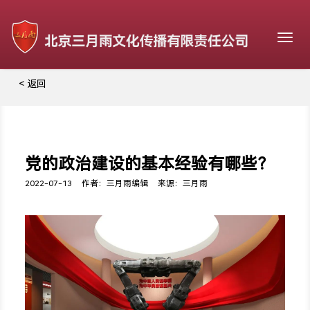
Togg
navig
< 返回
党的政治建设的基本经验有哪些？
2022-07-13
作者：三月雨编辑
来源：三月雨