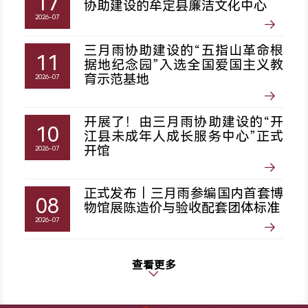
17
协助建设的牟定县廉洁文化中心
2026-07
三月雨协助建设的“五指山革命根
11
据地纪念园”入选全国爱国主义教
育示范基地
2026-07
开展了！由三月雨协助建设的“开
10
江县未成年人成长服务中心”正式
开馆
2026-07
正式发布｜三月雨参编国内首套博
08
物馆展陈造价与验收配套团体标准
2026-07
查看更多