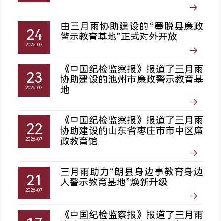
由三月雨协助建设的“墨脱县廉政
24
警示教育基地”正式对外开放
2026-07
《中国纪检监察报》报道了三月雨
23
协助建设的池州市廉政警示教育基
地
2026-07
《中国纪检监察报》报道了三月雨
22
协助建设的山东省枣庄市市中区廉
政教育馆
2026-07
三月雨助力“朗县身边事教育身边
21
人警示教育基地”焕新升级
2026-07
《中国纪检监察报》报道了三月雨