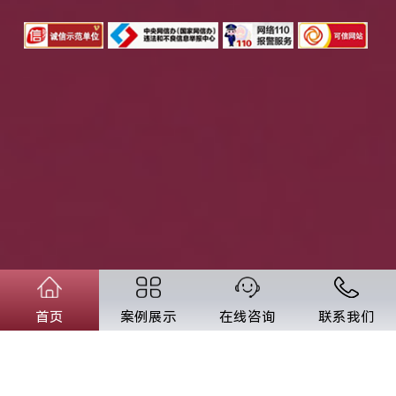
首页
案例展示
在线咨询
联系我们