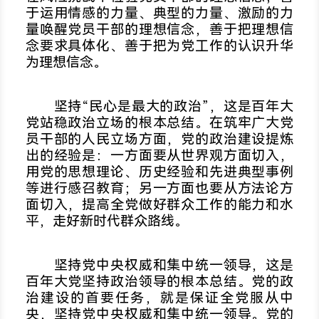
于运用情感的力量、典型的力量、激励的力
量唤醒党员干部的理想信念，善于把理想信
念要求具体化、善于把为党工作的认识升华
为理想信念。
坚持“民心是最大的政治”，这是百年大
党站稳政治立场的根本总结。在筑牢广大党
员干部的人民立场方面，党的政治建设提炼
出的经验是：一方面要从世界观方面切入，
用党的思想理论、历史经验和先进典型事例
等进行感召教育；另一方面也要从方法论方
面切入，提高全党做好群众工作的能力和水
平，走好新时代群众路线。
坚持党中央权威和集中统一领导，这是
百年大党坚持政治领导的根本总结。党的政
治建设的首要任务，就是保证全党服从中
央，坚持党中央权威和集中统一领导。党的