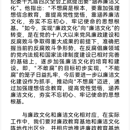
纪委十九届四次全会上就提出要“涵养廉洁文
化”。他指出：“不想腐是根本，要靠加强理
想信念教育，靠提高党性觉悟，靠涵养廉洁
文化，夯实不忘初心、牢记使命的思想根
基。”如今，实现“廉政文化”向“廉洁文化”的
转变，是在党的十八大以来党风廉政建设和
反腐败斗争取得重大成果的前提下，准确把
握当前的反腐败斗争形势，在反腐倡廉领域
的党内法规和国家法律制度建设已相对完善
的基础上，逐步加强廉洁文化的培育和建
设。即，“不敢腐”的目标初步实现，“不能
腐”的笼子日益扎牢，今后要进一步以廉洁文
化建设作为抓手，推动向“不想腐”迈进，通
过加强理想信念教育，提高党性觉悟，涵养
廉洁文化，夯实不忘初心、牢记使命的思想
根基。
与
廉政文化
和廉洁文化相对应，在实际
工作中，我们要对廉政教育基地和廉洁文化
阵地作出区分，并相应地推进廉政教育基地